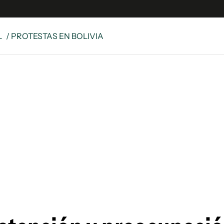
L
/ PROTESTAS EN BOLIVIA
e
S
n
es
Siguenos en:
 y Legales
es especiales
ciones
ters
ina
 Unidos