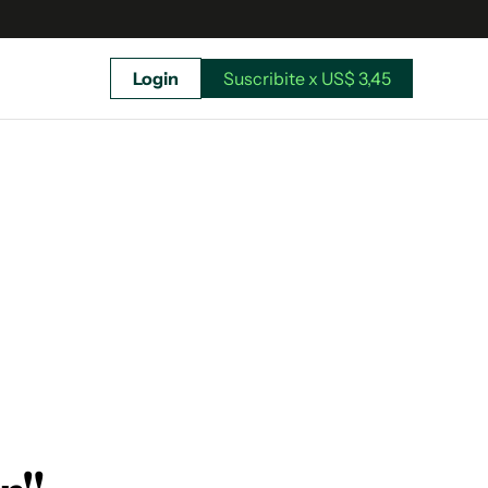
Login
Suscribite x US$ 3,45
uscríbete ahora a El Observador y elegí hasta
donde llegar.
Suscribite x US$ 3,45