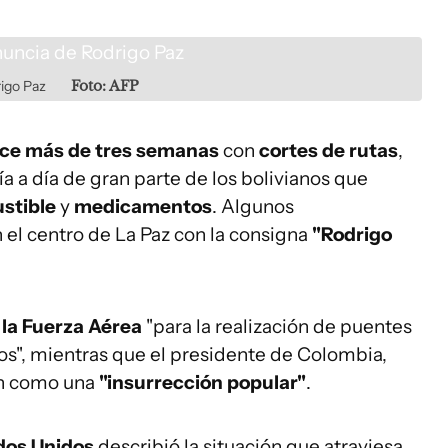
rigo Paz
Foto: AFP
ce más de tres semanas
con
cortes de rutas
,
a a día de gran parte de los bolivianos que
stible
y
medicamentos
. Algunos
 el centro de La Paz con la consigna
"Rodrigo
 la Fuerza Aérea
"para la realización de puentes
os", mientras que el presidente de Colombia,
ión como una
"insurrección popular"
.
dos Unidos
describió la situación que atraviesa