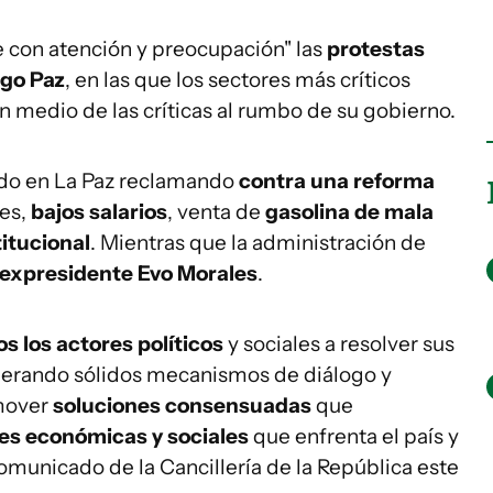
 con atención y preocupación" las
protestas
go Paz
, en las que los sectores más críticos
en medio de las críticas al rumbo de su gobierno.
lado en La Paz reclamando
contra una reforma
des,
bajos salarios
, venta de
gasolina de mala
itucional
. Mientras que la administración de
expresidente Evo Morales
.
os los actores políticos
y sociales a resolver sus
nerando sólidos mecanismos de diálogo y
omover
soluciones consensuadas
que
des económicas y sociales
que enfrenta el país y
comunicado de la Cancillería de la República este