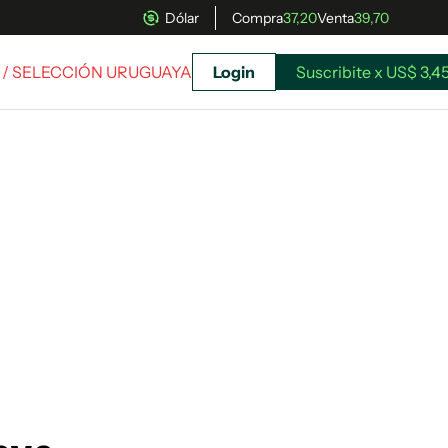
Dólar
Compra
37,20
Venta
39,70
/ SELECCIÓN URUGUAYA
Login
Suscribite x US$ 3,4
uscríbete ahora a El Observador y elegí hasta
donde llegar.
Suscribite x US$ 3,45