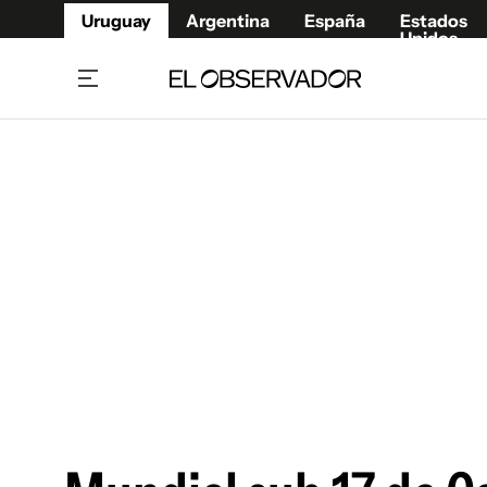
Uruguay
Argentina
España
Estados
Unidos
Home
Juegos 
Referí
Rugby
Fútbol
Básque
Mundial 2026
Tenis
Resultados Deportivos
Runnin
Fútbol internacional
Polidep
Copa Libertadores
Motor