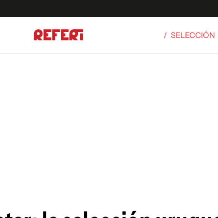
/
SELECCIÓN
Olímpicos
S
tbol
g
ortivo