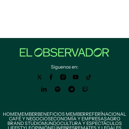
Siguenos en:
HOME
MEMBER
BENEFICIOS MEMBER
REFERÍ
NACIONAL
CAFÉ Y NEGOCIOS
ECONOMÍA Y EMPRESAS
AGRO
BRAND STUDIO
MUNDO
CULTURA Y ESPECTÁCULOS
LIFESTYLE
OPINIÓN
FÚNEBRES
REMATES Y LEGALES