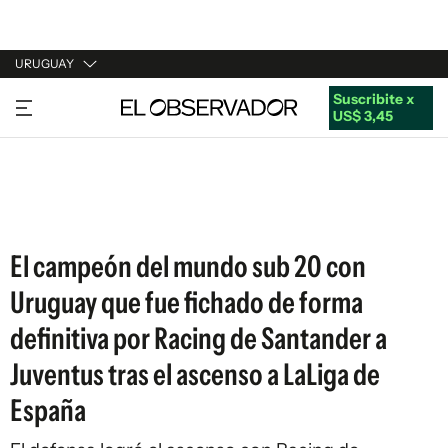
URUGUAY
Suscribite x
URUGUAY
US$ 3,45
ARGENTINA
ESPAÑA
ESTADOS UNIDOS
El campeón del mundo sub 20 con
Uruguay que fue fichado de forma
definitiva por Racing de Santander a
Juventus tras el ascenso a LaLiga de
España