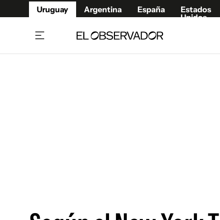
Uruguay
Argentina
España
Estados
Unidos
Home
Juegos 
Referí
Rugby
Fútbol
Básque
Mundial 2026
Tenis
Resultados Deportivos
Runnin
Fútbol internacional
Polidep
Copa Libertadores
Motor