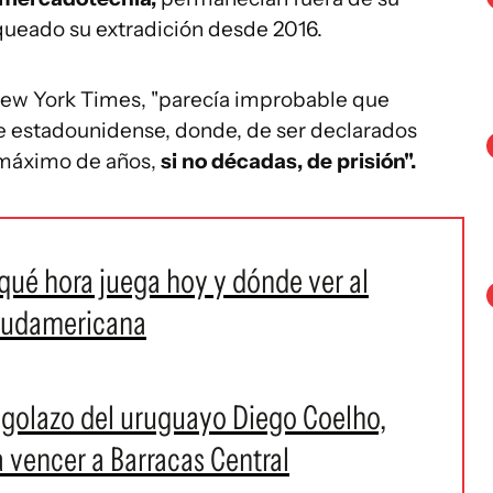
queado su extradición desde 2016.
ew York Times, "parecía improbable que
e estadounidense, donde, de ser declarados
n máximo de años,
si no décadas, de prisión".
 qué hora juega hoy y dónde ver al
Sudamericana
 golazo del uruguayo Diego Coelho,
 vencer a Barracas Central