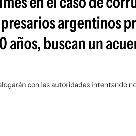
imes en el caso de corr
Si
mpresarios argentinos p
0 años, buscan un acue
ialogarán con las autoridades intentando n