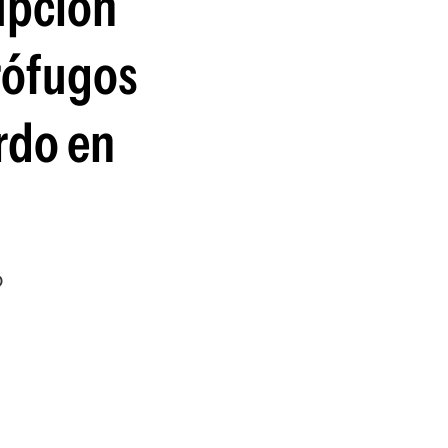
upción
guenos en:
rófugos
rdo en
o