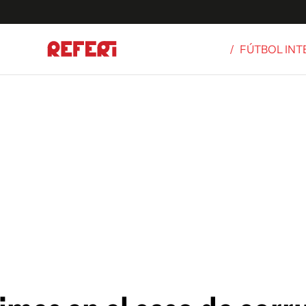
/
FÚTBOL IN
Olímpicos
S
tbol
g
ortivo