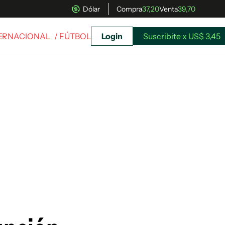
Dólar
Compra
37,20
Venta
39,70
TERNACIONAL
/ FÚTBOL
Login
Suscribite x US$ 3,45
uscríbete ahora a El Observador y elegí hasta
donde llegar.
Suscribite x US$ 3,45