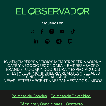
Siguenos en:
HOME
MEMBER
BENEFICIOS MEMBER
REFERÍ
NACIONAL
CAFÉ Y NEGOCIOS
ECONOMÍA Y EMPRESAS
AGRO
BRAND STUDIO
MUNDO
CULTURA Y ESPECTÁCULOS
LIFESTYLE
OPINIÓN
FÚNEBRES
REMATES Y LEGALES
EDICIONES ESPECIALES
PUBLICACIONES
NEWSLETTERS
ARGENTINA
ESPAÑA
ESTADOS UNIDOS
Políticas de Cookies
Políticas de Privacidad
Términos y Condiciones
Contacto