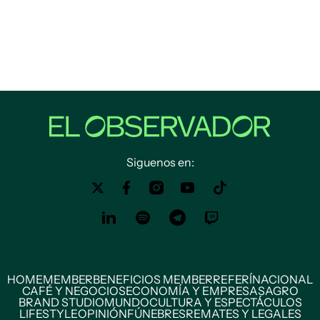
Siguenos en:
HOME
MEMBER
BENEFICIOS MEMBER
REFERÍ
NACIONAL
CAFÉ Y NEGOCIOS
ECONOMÍA Y EMPRESAS
AGRO
BRAND STUDIO
MUNDO
CULTURA Y ESPECTÁCULOS
LIFESTYLE
OPINIÓN
FÚNEBRES
REMATES Y LEGALES