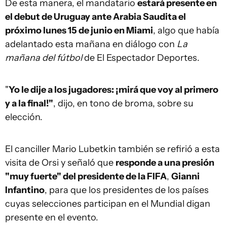
De esta manera, el mandatario
estará presente en
el debut de Uruguay ante Arabia Saudita el
próximo lunes 15 de junio en Miami
, algo que había
adelantado esta mañana en diálogo con
La
mañana del fútbol
de El Espectador Deportes.
"
Yo le dije a los jugadores: ¡mirá que voy al primero
y a la final!"
, dijo, en tono de broma, sobre su
elección.
El canciller Mario Lubetkin también se refirió a esta
visita de Orsi y señaló que
responde a una presión
"muy fuerte" del presidente de la FIFA
,
Gianni
Infantino
, para que los presidentes de los países
cuyas selecciones participan en el Mundial digan
presente en el evento.