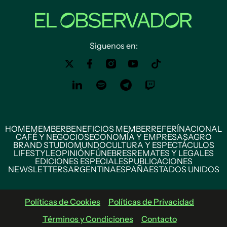
Siguenos en:
HOME
MEMBER
BENEFICIOS MEMBER
REFERÍ
NACIONAL
CAFÉ Y NEGOCIOS
ECONOMÍA Y EMPRESAS
AGRO
BRAND STUDIO
MUNDO
CULTURA Y ESPECTÁCULOS
LIFESTYLE
OPINIÓN
FÚNEBRES
REMATES Y LEGALES
EDICIONES ESPECIALES
PUBLICACIONES
NEWSLETTERS
ARGENTINA
ESPAÑA
ESTADOS UNIDOS
Políticas de Cookies
Políticas de Privacidad
Términos y Condiciones
Contacto