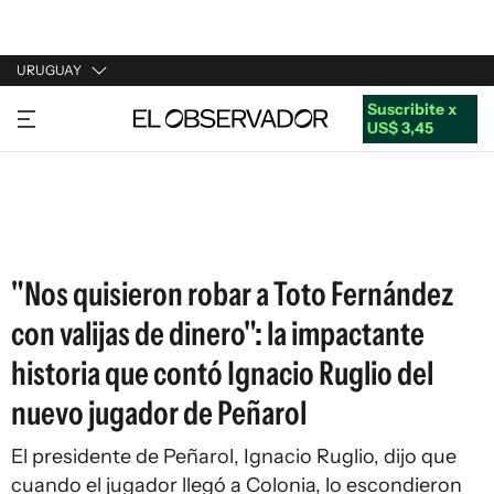
URUGUAY
Suscribite x
URUGUAY
US$ 3,45
ARGENTINA
ESPAÑA
ESTADOS UNIDOS
"Nos quisieron robar a Toto Fernández
con valijas de dinero": la impactante
historia que contó Ignacio Ruglio del
nuevo jugador de Peñarol
El presidente de Peñarol, Ignacio Ruglio, dijo que
cuando el jugador llegó a Colonia, lo escondieron