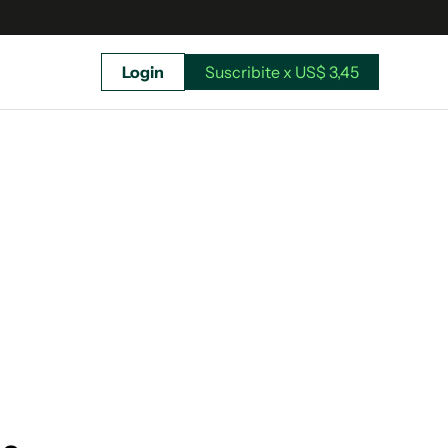
Login
Suscribite x US$ 3,45
uscríbete ahora a El Observador y elegí hasta
donde llegar.
Suscribite x US$ 3,45