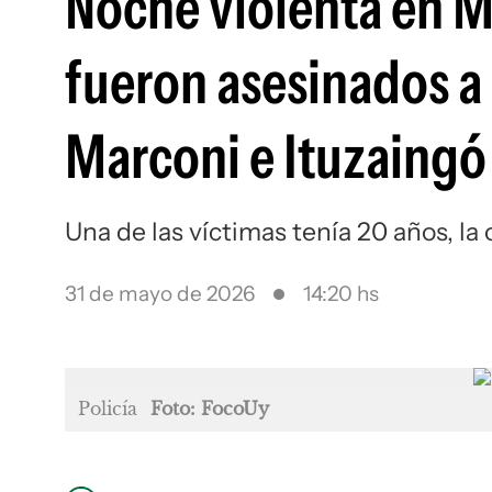
Noche violenta en 
fueron asesinados a 
Marconi e Ituzaingó
Una de las víctimas tenía 20 años, la 
31 de mayo de 2026
14:20 hs
Policía
Foto: FocoUy