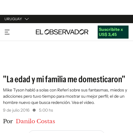
URUGUAY
Suscribite x
URUGUAY
US$ 3,45
ARGENTINA
ESPAÑA
ESTADOS UNIDOS
"La edad y mi familia me domesticaron"
Mike Tyson habló a solas con Referí sobre sus fantasmas, miedos y
adicciones pero tuvo tiempo para mostrar su mejor perfil; el de un
hombre nuevo que busca redención. Vea el video.
9 de julio 2016
5:00 hs
Por
Danilo Costas