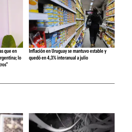
as que en
Inflación en Uruguay se mantuvo estable y
rgentina; lo
quedó en 4,3% interanual a julio
ros"