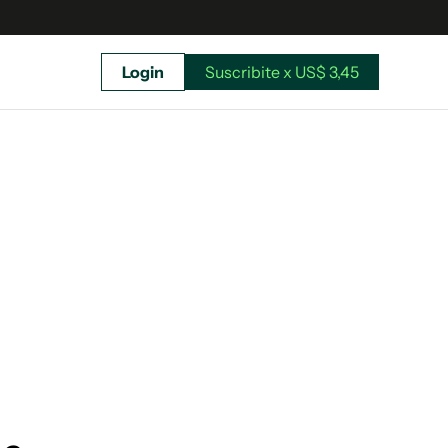
Login
Suscribite x US$ 3,45
uscríbete ahora a El Observador y elegí hasta
donde llegar.
Suscribite x US$ 3,45