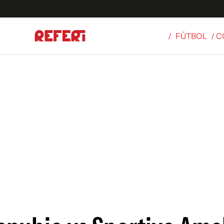
/
FÚTBOL
/ 
Olímpicos
S
tbol
g
ortivo