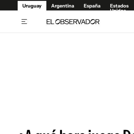
Uruguay
Argentina
España
Estados
Unidos
Home
Juegos 
Referí
Rugby
Fútbol
Básque
Mundial 2026
Tenis
Resultados Deportivos
Runnin
Fútbol internacional
Polidep
Copa Libertadores
Motor