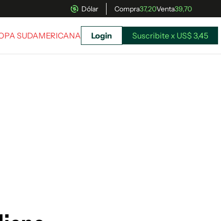
Dólar
Compra
37,20
Venta
39,70
COPA SUDAMERICANA
Login
Suscribite x US$ 3,45
uscríbete ahora a El Observador y elegí hasta
donde llegar.
Suscribite x US$ 3,45