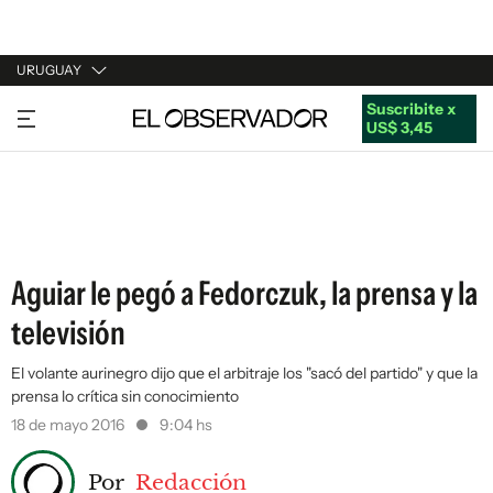
URUGUAY
Suscribite x
URUGUAY
US$ 3,45
ARGENTINA
ESPAÑA
ESTADOS UNIDOS
Aguiar le pegó a Fedorczuk, la prensa y la
televisión
El volante aurinegro dijo que el arbitraje los "sacó del partido" y que la
prensa lo crítica sin conocimiento
18 de mayo 2016
9:04 hs
Por
Redacción