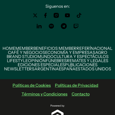
Siguenos en:
HOME
MEMBER
BENEFICIOS MEMBER
REFERÍ
NACIONAL
CAFÉ Y NEGOCIOS
ECONOMÍA Y EMPRESAS
AGRO
BRAND STUDIO
MUNDO
CULTURA Y ESPECTÁCULOS
LIFESTYLE
OPINIÓN
FÚNEBRES
REMATES Y LEGALES
EDICIONES ESPECIALES
PUBLICACIONES
NEWSLETTERS
ARGENTINA
ESPAÑA
ESTADOS UNIDOS
Políticas de Cookies
Políticas de Privacidad
Términos y Condiciones
Contacto