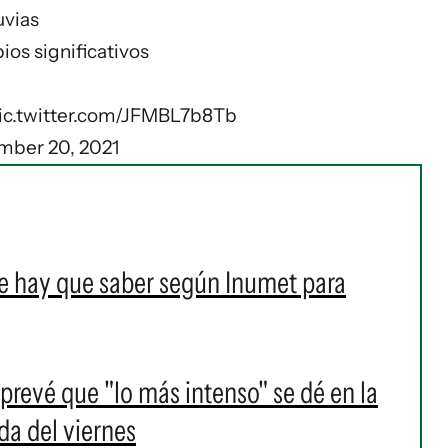
uvias
ios significativos
ic.twitter.com/JFMBL7b8Tb
mber 20, 2021
e hay que saber según Inumet para
 prevé que "lo más intenso" se dé en la
a del viernes