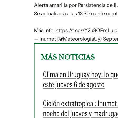
Alerta amarilla por Persistencia de ll
Se actualizará a las 13:30 o ante camb
Más info:
https://t.co/zY2u8OFmLu
p
— Inumet (@MeteorologiaUy)
Septe
MÁS NOTICIAS
Clima en Uruguay hoy: lo qu
este jueves 6 de agosto
Ciclón extratropical: Inumet
noche del jueves y madrugad