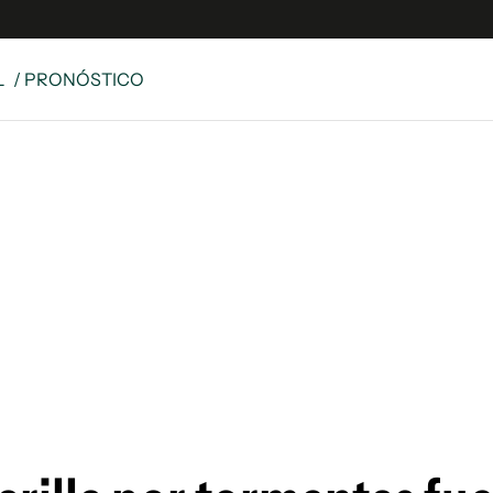
L
/ PRONÓSTICO
e
S
n
es
Siguenos en:
 y Legales
es especiales
ciones
ters
ina
 Unidos