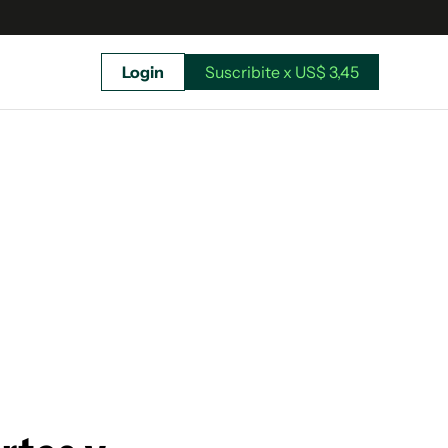
Login
Suscribite x US$ 3,45
uscríbete ahora a El Observador y elegí hasta
donde llegar.
Suscribite x US$ 3,45