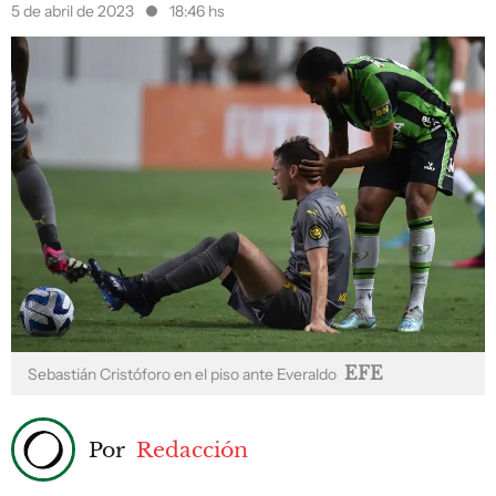
5 de abril de 2023
18:46 hs
EFE
Sebastián Cristóforo en el piso ante Everaldo
Por
Redacción