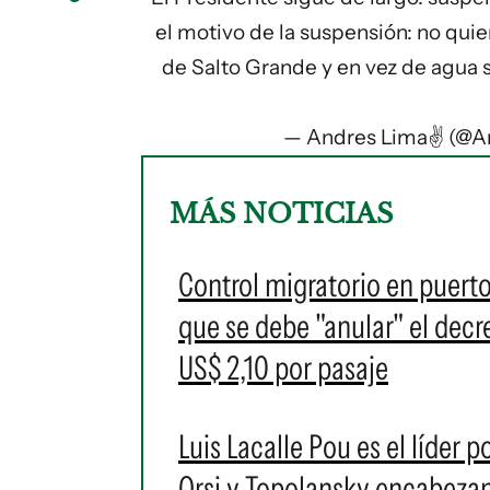
el motivo de la suspensión: no quie
de Salto Grande y en vez de agua sa
— Andres Lima✌️ (@
MÁS NOTICIAS
Control migratorio en puert
que se debe "anular" el decr
US$ 2,10 por pasaje
Luis Lacalle Pou es el líder 
Orsi y Topolansky encabezan