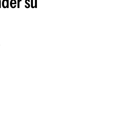
nder su
3