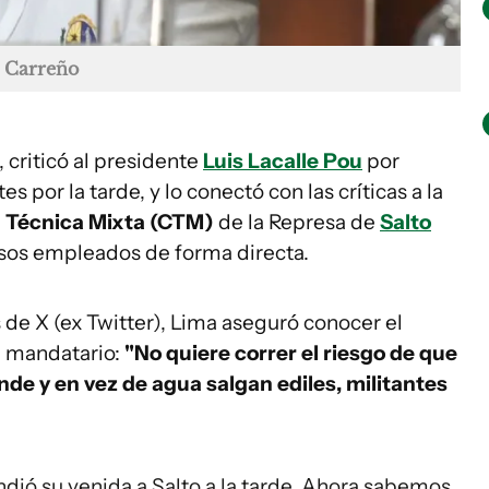
 Carreño
, criticó al presidente
Luis Lacalle Pou
por
s por la tarde, y lo conectó con las críticas a la
 Técnica Mixta (CTM)
de la Represa de
Salto
rsos empleados de forma directa.
 de X (ex Twitter), Lima aseguró conocer el
l mandatario:
"No quiere correr el riesgo de que
de y en vez de agua salgan ediles, militantes
ndió su venida a Salto a la tarde. Ahora sabemos