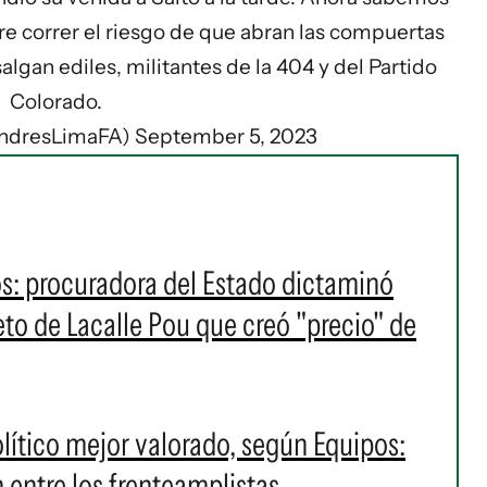
re correr el riesgo de que abran las compuertas
lgan ediles, militantes de la 404 y del Partido
Colorado.
AndresLimaFA)
September 5, 2023
os: procuradora del Estado dictaminó
eto de Lacalle Pou que creó "precio" de
político mejor valorado, según Equipos:
 entre los frenteamplistas