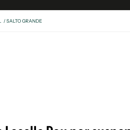
L
/ SALTO GRANDE
e
S
n
es
Siguenos en:
 y Legales
es especiales
ciones
ters
ina
 Unidos