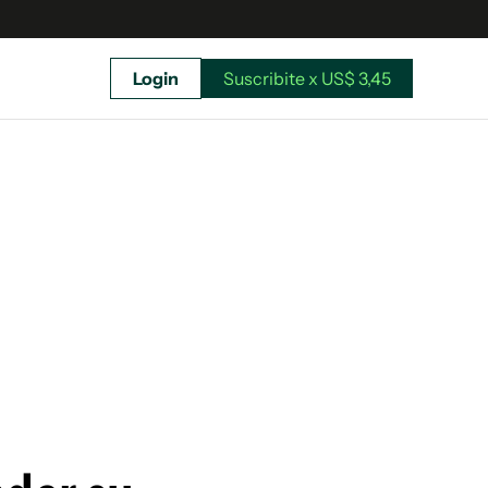
Login
Suscribite x US$ 3,45
uscríbete ahora a El Observador y elegí hasta
donde llegar.
Suscribite x US$ 3,45