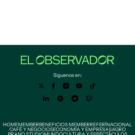
Siguenos en:
HOME
MEMBER
BENEFICIOS MEMBER
REFERÍ
NACIONAL
CAFÉ Y NEGOCIOS
ECONOMÍA Y EMPRESAS
AGRO
BRAND STUDIO
MUNDO
CULTURA Y ESPECTÁCULOS