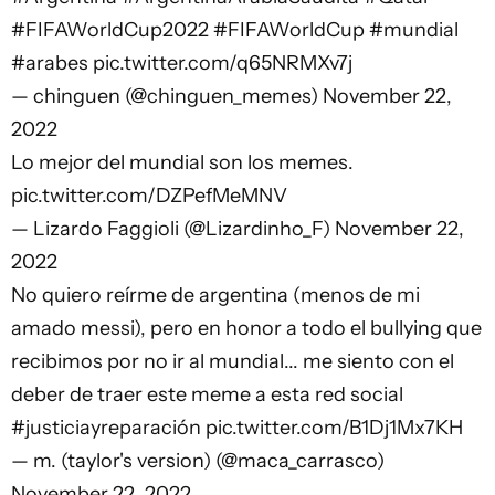
#FIFAWorldCup2022
#FIFAWorldCup
#mundial
#arabes
pic.twitter.com/q65NRMXv7j
— chinguen (@chinguen_memes)
November 22,
2022
Lo mejor del mundial son los memes.
pic.twitter.com/DZPefMeMNV
— Lizardo Faggioli (@Lizardinho_F)
November 22,
2022
No quiero reírme de argentina (menos de mi
amado messi), pero en honor a todo el bullying que
recibimos por no ir al mundial... me siento con el
deber de traer este meme a esta red social
#justiciayreparación
pic.twitter.com/B1Dj1Mx7KH
— m. (taylor's version) (@maca_carrasco)
November 22, 2022