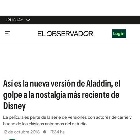
URUGUAY
URUGUAY
Login
ARGENTINA
ESPAÑA
ESTADOS UNIDOS
Así es la nueva versión de Aladdin, el
golpe a la nostalgia más reciente de
Disney
La película es parte de la serie de versiones con actores de carne y
hueso de los clásicos animados del estudio
12 de octubre 2018
17:34 hs