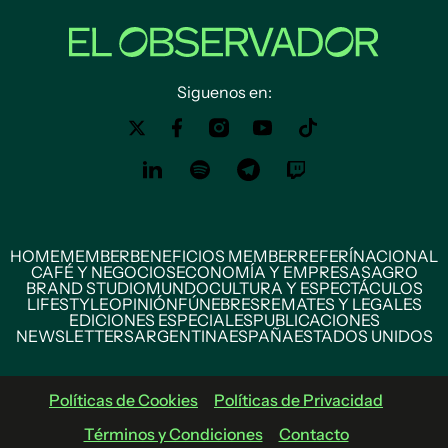
Siguenos en:
HOME
MEMBER
BENEFICIOS MEMBER
REFERÍ
NACIONAL
CAFÉ Y NEGOCIOS
ECONOMÍA Y EMPRESAS
AGRO
BRAND STUDIO
MUNDO
CULTURA Y ESPECTÁCULOS
LIFESTYLE
OPINIÓN
FÚNEBRES
REMATES Y LEGALES
EDICIONES ESPECIALES
PUBLICACIONES
NEWSLETTERS
ARGENTINA
ESPAÑA
ESTADOS UNIDOS
Políticas de Cookies
Políticas de Privacidad
Términos y Condiciones
Contacto