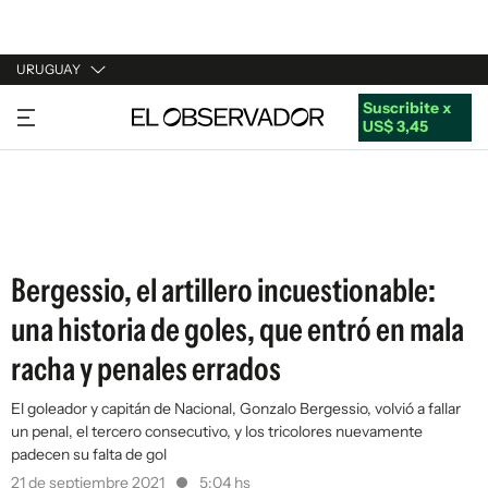
URUGUAY
Suscribite x
URUGUAY
US$ 3,45
ARGENTINA
ESPAÑA
ESTADOS UNIDOS
Bergessio, el artillero incuestionable:
una historia de goles, que entró en mala
racha y penales errados
El goleador y capitán de Nacional, Gonzalo Bergessio, volvió a fallar
un penal, el tercero consecutivo, y los tricolores nuevamente
padecen su falta de gol
21 de septiembre 2021
5:04 hs