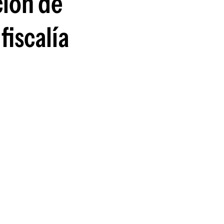
ción de
fiscalía
n