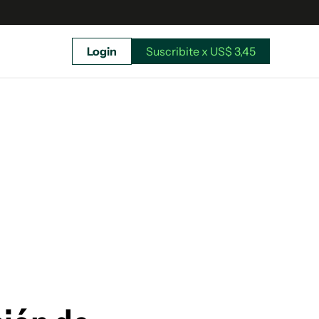
Login
Suscribite x US$ 3,45
uscríbete ahora a El Observador y elegí hasta
donde llegar.
Suscribite x US$ 3,45