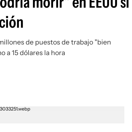
odría morir" en EEUU si
ción
millones de puestos de trabajo "bien
o a 15 dólares la hora