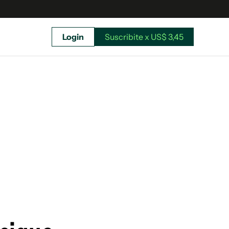
Login
Suscribite x US$ 3,45
uscríbete ahora a El Observador y elegí hasta
donde llegar.
Suscribite x US$ 3,45