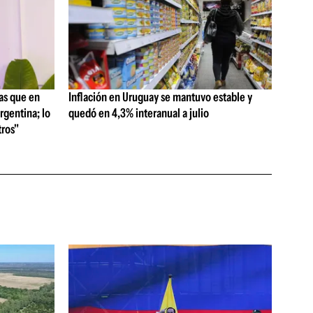
as que en
Inflación en Uruguay se mantuvo estable y
rgentina; lo
quedó en 4,3% interanual a julio
ros"