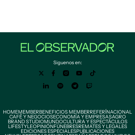
Siguenos en:
HOME
MEMBER
BENEFICIOS MEMBER
REFERÍ
NACIONAL
CAFÉ Y NEGOCIOS
ECONOMÍA Y EMPRESAS
AGRO
BRAND STUDIO
MUNDO
CULTURA Y ESPECTÁCULOS
LIFESTYLE
OPINIÓN
FÚNEBRES
REMATES Y LEGALES
EDICIONES ESPECIALES
PUBLICACIONES