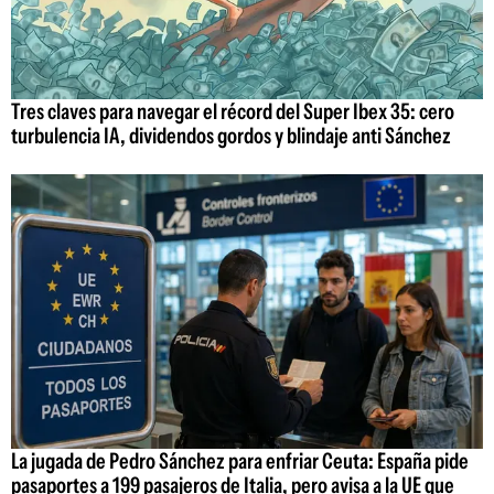
Tres claves para navegar el récord del Super Ibex 35: cero
turbulencia IA, dividendos gordos y blindaje anti Sánchez
La jugada de Pedro Sánchez para enfriar Ceuta: España pide
pasaportes a 199 pasajeros de Italia, pero avisa a la UE que