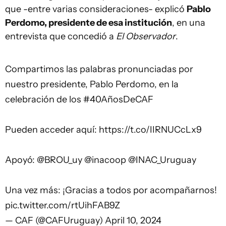
que -entre varias consideraciones- explicó
Pablo
Perdomo, presidente de esa institución
, en una
entrevista que concedió a
El Observador
.
️Compartimos las palabras pronunciadas por
nuestro presidente, Pablo Perdomo, en la
celebración de los
#40AñosDeCAF
Pueden acceder aquí:
https://t.co/IIRNUCcLx9
Apoyó:
@BROU_uy
@inacoop
@INAC_Uruguay
Una vez más: ¡Gracias a todos por acompañarnos!
pic.twitter.com/rtUihFAB9Z
— CAF (@CAFUruguay)
April 10, 2024