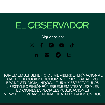
Siguenos en:
HOME
MEMBER
BENEFICIOS MEMBER
REFERÍ
NACIONAL
CAFÉ Y NEGOCIOS
ECONOMÍA Y EMPRESAS
AGRO
BRAND STUDIO
MUNDO
CULTURA Y ESPECTÁCULOS
LIFESTYLE
OPINIÓN
FÚNEBRES
REMATES Y LEGALES
EDICIONES ESPECIALES
PUBLICACIONES
NEWSLETTERS
ARGENTINA
ESPAÑA
ESTADOS UNIDOS