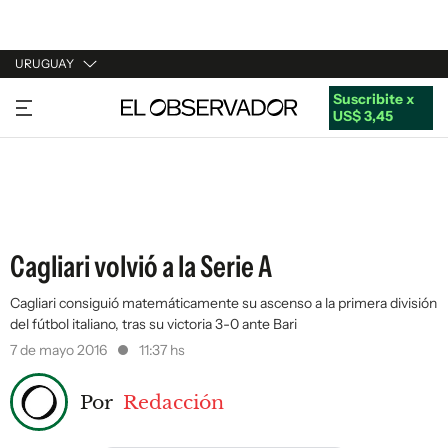
URUGUAY
Suscribite x
URUGUAY
US$ 3,45
ARGENTINA
ESPAÑA
ESTADOS UNIDOS
Cagliari volvió a la Serie A
Cagliari consiguió matemáticamente su ascenso a la primera división
del fútbol italiano, tras su victoria 3-0 ante Bari
7 de mayo 2016
11:37 hs
Por
Redacción