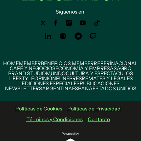
Siguenos en:
HOME
MEMBER
BENEFICIOS MEMBER
REFERÍ
NACIONAL
CAFÉ Y NEGOCIOS
ECONOMÍA Y EMPRESAS
AGRO
BRAND STUDIO
MUNDO
CULTURA Y ESPECTÁCULOS
LIFESTYLE
OPINIÓN
FÚNEBRES
REMATES Y LEGALES
EDICIONES ESPECIALES
PUBLICACIONES
NEWSLETTERS
ARGENTINA
ESPAÑA
ESTADOS UNIDOS
Políticas de Cookies
Políticas de Privacidad
Términos y Condiciones
Contacto