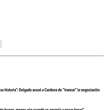
su historia": Delgado acusó a Cardona de "trancar" la negociación
nto bueno, menos aún cuando se anuncia a pocas horas"