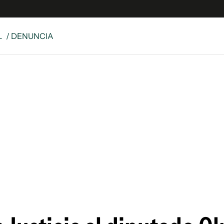
L
/ DENUNCIA
e
S
n
es
Siguenos en:
 y Legales
es especiales
ciones
ters
ina
 Unidos