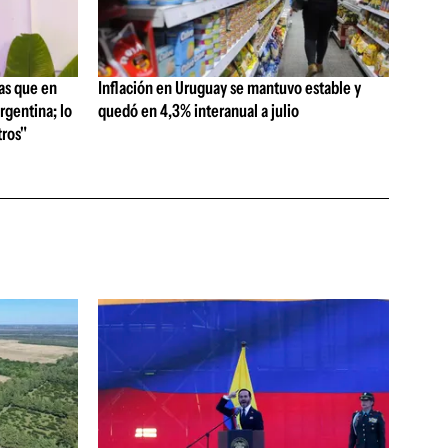
as que en
Inflación en Uruguay se mantuvo estable y
rgentina; lo
quedó en 4,3% interanual a julio
ros"