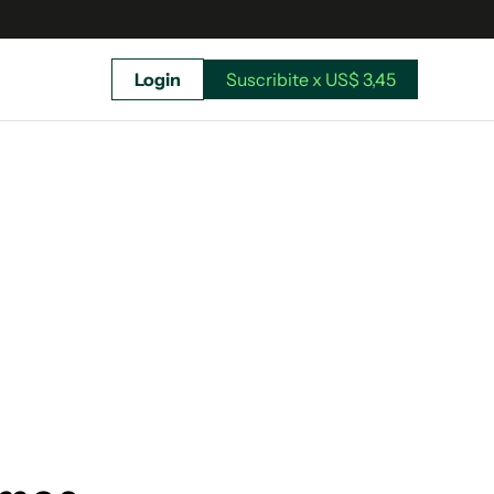
Login
Suscribite x US$ 3,45
uscríbete ahora a El Observador y elegí hasta
donde llegar.
Suscribite x US$ 3,45