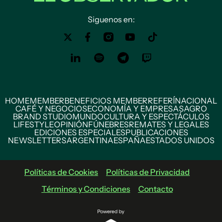
Siguenos en:
HOME
MEMBER
BENEFICIOS MEMBER
REFERÍ
NACIONAL
CAFÉ Y NEGOCIOS
ECONOMÍA Y EMPRESAS
AGRO
BRAND STUDIO
MUNDO
CULTURA Y ESPECTÁCULOS
LIFESTYLE
OPINIÓN
FÚNEBRES
REMATES Y LEGALES
EDICIONES ESPECIALES
PUBLICACIONES
NEWSLETTERS
ARGENTINA
ESPAÑA
ESTADOS UNIDOS
Políticas de Cookies
Políticas de Privacidad
Términos y Condiciones
Contacto