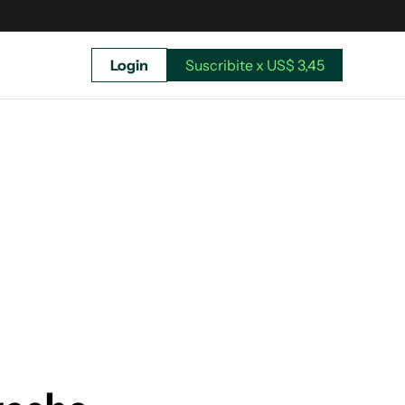
Login
Suscribite x US$ 3,45
uscríbete ahora a El Observador y elegí hasta
donde llegar.
Suscribite x US$ 3,45