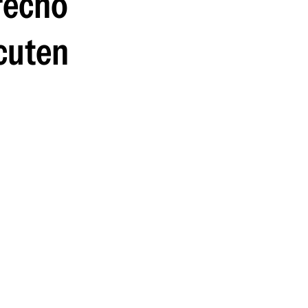
erecho
scuten