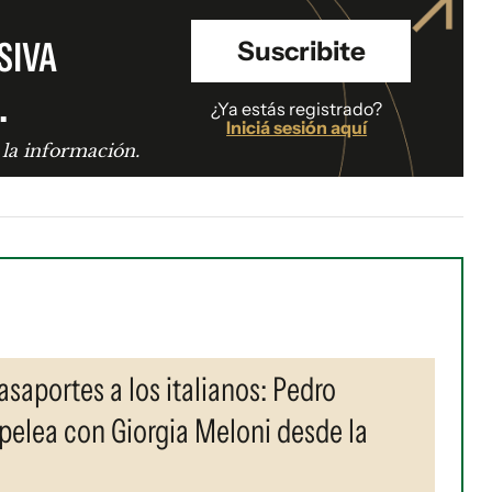
SIVA
Suscribite
.
¿Ya estás registrado?
Iniciá sesión aquí
 la información.
saportes a los italianos: Pedro
pelea con Giorgia Meloni desde la