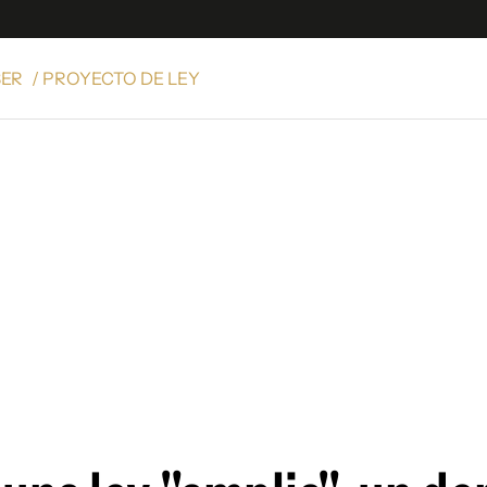
ER
/ PROYECTO DE LEY
e
S
n
es
Siguenos en:
 y Legales
es especiales
ciones
ters
ina
 Unidos