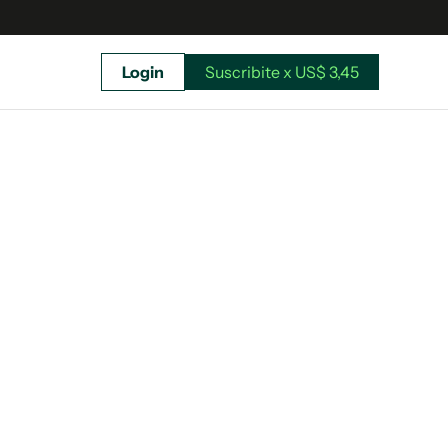
Login
Suscribite x US$ 3,45
uscríbete ahora a El Observador y elegí hasta
donde llegar.
Suscribite x US$ 3,45