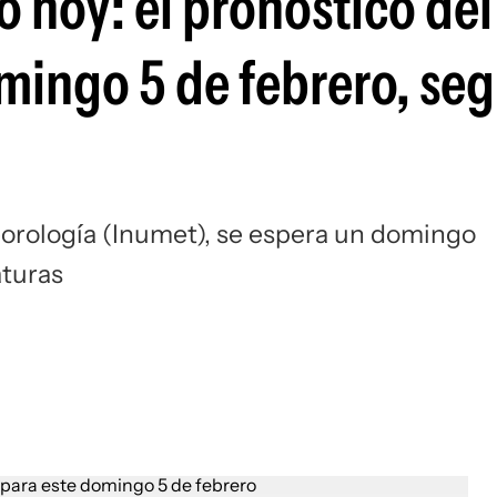
 hoy: el pronóstico del
mingo 5 de febrero, se
orología (Inumet), se espera un domingo
aturas