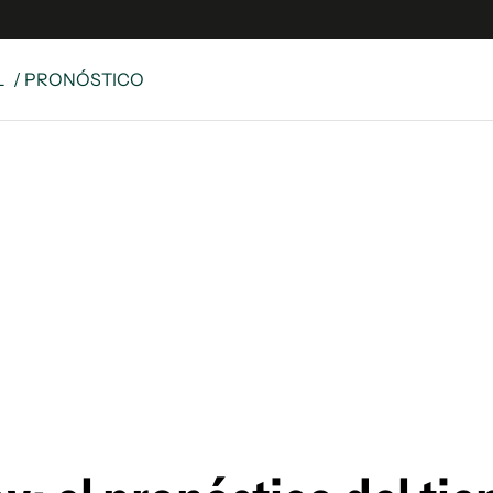
L
/ PRONÓSTICO
e
S
n
es
Siguenos en:
 y Legales
es especiales
ciones
ters
ina
 Unidos