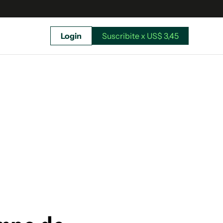
Login
Suscribite x US$ 3,45
uscríbete ahora a El Observador y elegí hasta
donde llegar.
Suscribite x US$ 3,45