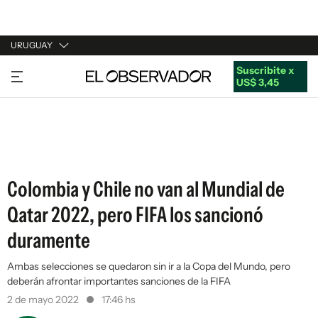
URUGUAY
Suscribite x
URUGUAY
US$ 3,45
ARGENTINA
ESPAÑA
ESTADOS UNIDOS
Colombia y Chile no van al Mundial de
Qatar 2022, pero FIFA los sancionó
duramente
Ambas selecciones se quedaron sin ir a la Copa del Mundo, pero
deberán afrontar importantes sanciones de la FIFA
2 de mayo 2022
17:46 hs