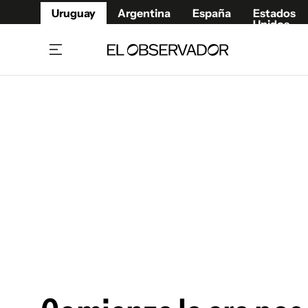
Uruguay
Argentina
España
Estados
Unidos
Home
Juegos 
Referí
Rugby
Fútbol
Básque
Mundial 2026
Tenis
Resultados Deportivos
Runnin
Fútbol internacional
Polidep
Copa Libertadores
Motor