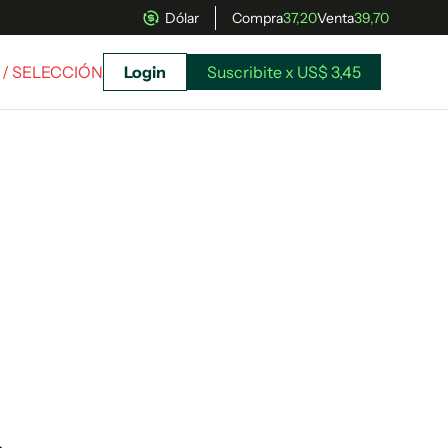
Dólar
Compra
37,20
Venta
39,70
/ SELECCIÓN
Login
Suscribite x US$ 3,45
uscríbete ahora a El Observador y elegí hasta
donde llegar.
Suscribite x US$ 3,45