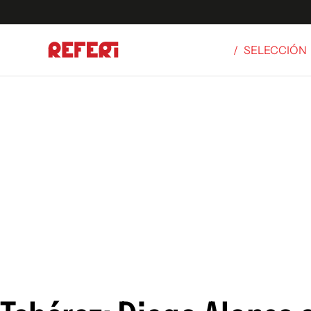
/
SELECCIÓN
Olímpicos
S
tbol
g
ortivo