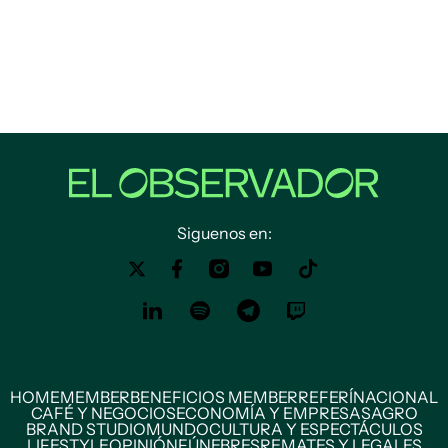
Siguenos en:
HOME
MEMBER
BENEFICIOS MEMBER
REFERÍ
NACIONAL
CAFÉ Y NEGOCIOS
ECONOMÍA Y EMPRESAS
AGRO
BRAND STUDIO
MUNDO
CULTURA Y ESPECTÁCULOS
LIFESTYLE
OPINIÓN
FÚNEBRES
REMATES Y LEGALES