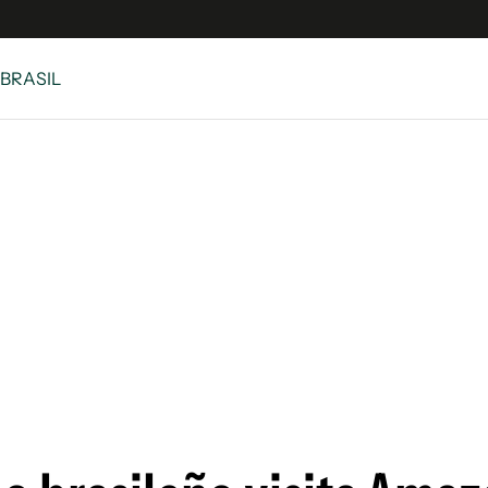
 BRASIL
e
S
n
es
Siguenos en:
 y Legales
es especiales
ciones
ters
ina
 Unidos