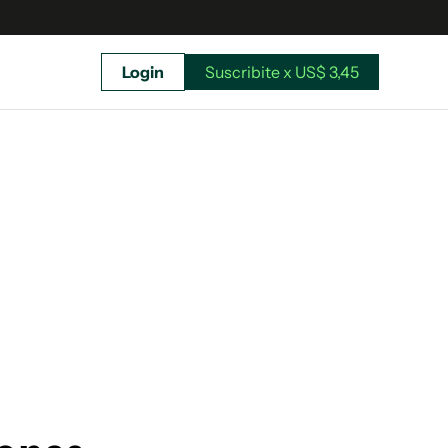
Login
Suscribite x US$ 3,45
uscríbete ahora a El Observador y elegí hasta
donde llegar.
Suscribite x US$ 3,45