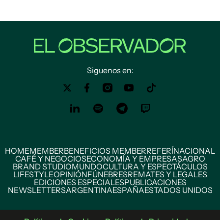
Siguenos en:
HOME
MEMBER
BENEFICIOS MEMBER
REFERÍ
NACIONAL
CAFÉ Y NEGOCIOS
ECONOMÍA Y EMPRESAS
AGRO
BRAND STUDIO
MUNDO
CULTURA Y ESPECTÁCULOS
LIFESTYLE
OPINIÓN
FÚNEBRES
REMATES Y LEGALES
EDICIONES ESPECIALES
PUBLICACIONES
NEWSLETTERS
ARGENTINA
ESPAÑA
ESTADOS UNIDOS