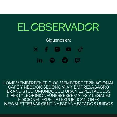
Siguenos en:
HOME
MEMBER
BENEFICIOS MEMBER
REFERÍ
NACIONAL
CAFÉ Y NEGOCIOS
ECONOMÍA Y EMPRESAS
AGRO
BRAND STUDIO
MUNDO
CULTURA Y ESPECTÁCULOS
LIFESTYLE
OPINIÓN
FÚNEBRES
REMATES Y LEGALES
EDICIONES ESPECIALES
PUBLICACIONES
NEWSLETTERS
ARGENTINA
ESPAÑA
ESTADOS UNIDOS