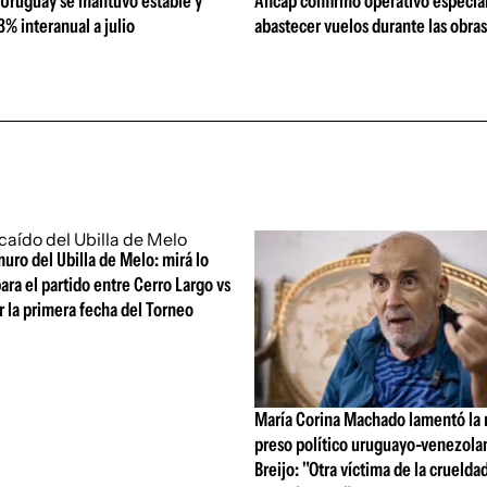
 Uruguay se mantuvo estable y
Ancap confirmó operativo especial
% interanual a julio
abastecer vuelos durante las obra
uro del Ubilla de Melo: mirá lo
ara el partido entre Cerro Largo vs
 la primera fecha del Torneo
María Corina Machado lamentó la
preso político uruguayo-venezola
Breijo: "Otra víctima de la crueldad