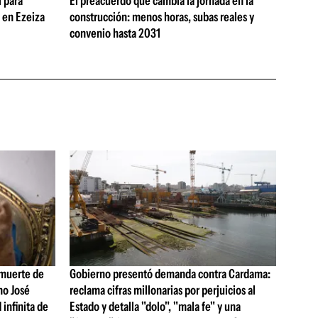
 para
El preacuerdo que cambia la jornada en la
s en Ezeiza
construcción: menos horas, subas reales y
convenio hasta 2031
 muerte de
Gobierno presentó demanda contra Cardama:
no José
reclama cifras millonarias por perjuicios al
 infinita de
Estado y detalla "dolo", "mala fe" y una