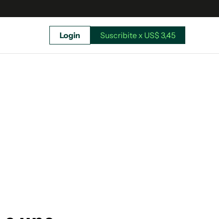
Login
Suscribite x US$ 3,45
uscríbete ahora a El Observador y elegí hasta
donde llegar.
Suscribite x US$ 3,45