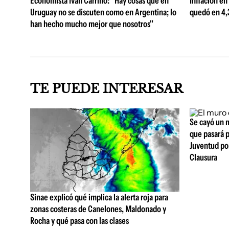
Economista Iván Carrino: "Hay cosas que en
Inflación en
Uruguay no se discuten como en Argentina; lo
quedó en 4,3
han hecho mucho mejor que nosotros"
TE PUEDE INTERESAR
Se cayó un m
que pasará p
Juventud por
Clausura
Sinae explicó qué implica la alerta roja para
zonas costeras de Canelones, Maldonado y
Rocha y qué pasa con las clases