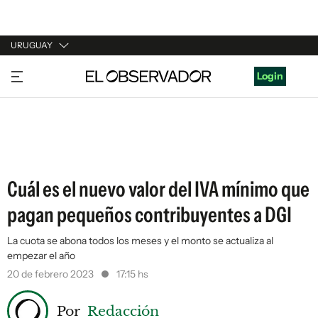
URUGUAY
URUGUAY
Login
ARGENTINA
ESPAÑA
ESTADOS UNIDOS
Cuál es el nuevo valor del IVA mínimo que
pagan pequeños contribuyentes a DGI
La cuota se abona todos los meses y el monto se actualiza al
empezar el año
20 de febrero 2023
17:15 hs
Por
Redacción