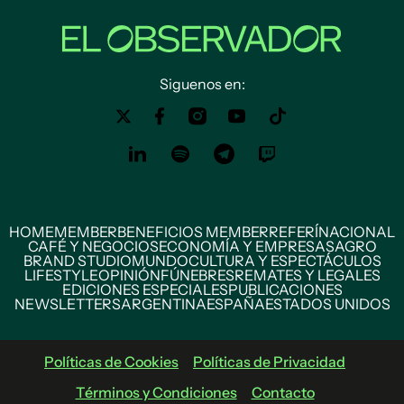
Siguenos en:
HOME
MEMBER
BENEFICIOS MEMBER
REFERÍ
NACIONAL
CAFÉ Y NEGOCIOS
ECONOMÍA Y EMPRESAS
AGRO
BRAND STUDIO
MUNDO
CULTURA Y ESPECTÁCULOS
LIFESTYLE
OPINIÓN
FÚNEBRES
REMATES Y LEGALES
EDICIONES ESPECIALES
PUBLICACIONES
NEWSLETTERS
ARGENTINA
ESPAÑA
ESTADOS UNIDOS
Políticas de Cookies
Políticas de Privacidad
Términos y Condiciones
Contacto