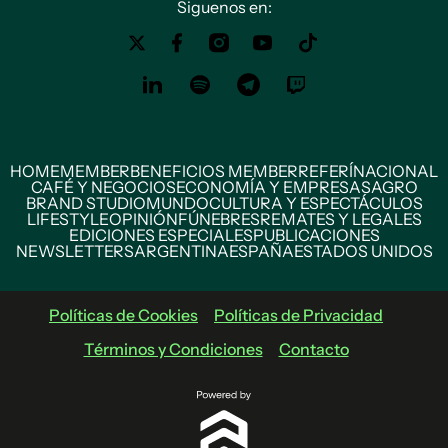
Siguenos en:
HOME
MEMBER
BENEFICIOS MEMBER
REFERÍ
NACIONAL
CAFÉ Y NEGOCIOS
ECONOMÍA Y EMPRESAS
AGRO
BRAND STUDIO
MUNDO
CULTURA Y ESPECTÁCULOS
LIFESTYLE
OPINIÓN
FÚNEBRES
REMATES Y LEGALES
EDICIONES ESPECIALES
PUBLICACIONES
NEWSLETTERS
ARGENTINA
ESPAÑA
ESTADOS UNIDOS
Políticas de Cookies
Políticas de Privacidad
Términos y Condiciones
Contacto