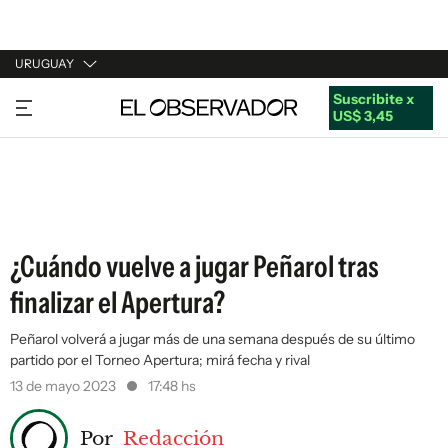
URUGUAY
Suscribite x
URUGUAY
US$ 3,45
ARGENTINA
ESPAÑA
ESTADOS UNIDOS
¿Cuándo vuelve a jugar Peñarol tras
finalizar el Apertura?
Peñarol volverá a jugar más de una semana después de su último
partido por el Torneo Apertura; mirá fecha y rival
13 de mayo 2023
17:48 hs
Por
Redacción