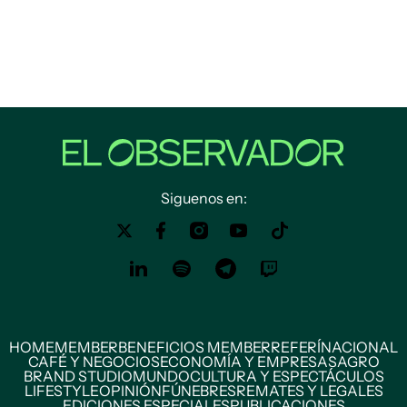
Siguenos en:
HOME
MEMBER
BENEFICIOS MEMBER
REFERÍ
NACIONAL
CAFÉ Y NEGOCIOS
ECONOMÍA Y EMPRESAS
AGRO
BRAND STUDIO
MUNDO
CULTURA Y ESPECTÁCULOS
LIFESTYLE
OPINIÓN
FÚNEBRES
REMATES Y LEGALES
EDICIONES ESPECIALES
PUBLICACIONES