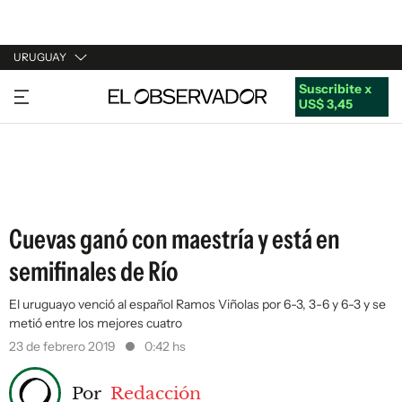
URUGUAY
Suscribite x
URUGUAY
US$ 3,45
ARGENTINA
ESPAÑA
ESTADOS UNIDOS
Cuevas ganó con maestría y está en
semifinales de Río
El uruguayo venció al español Ramos Viñolas por 6-3, 3-6 y 6-3 y se
metió entre los mejores cuatro
23 de febrero 2019
0:42 hs
Por
Redacción