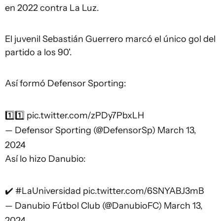
en 2022 contra La Luz.
El juvenil Sebastián Guerrero marcó el único gol del
partido a los 90'.
Así formó Defensor Sporting:
1️⃣1️⃣
pic.twitter.com/zPDy7PbxLH
— Defensor Sporting (@DefensorSp)
March 13,
2024
Así lo hizo Danubio:
✔️
#LaUniversidad
pic.twitter.com/6SNYABJ3mB
— Danubio Fútbol Club (@DanubioFC)
March 13,
2024