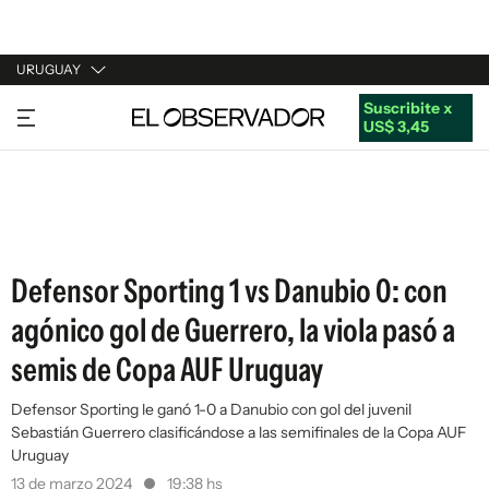
URUGUAY
Suscribite x
URUGUAY
US$ 3,45
ARGENTINA
ESPAÑA
ESTADOS UNIDOS
Defensor Sporting 1 vs Danubio 0: con
agónico gol de Guerrero, la viola pasó a
semis de Copa AUF Uruguay
Defensor Sporting le ganó 1-0 a Danubio con gol del juvenil
Sebastián Guerrero clasificándose a las semifinales de la Copa AUF
Uruguay
13 de marzo 2024
19:38 hs