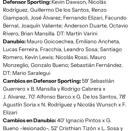
Defensor Sporting:
Kevin Dawson, Nicolás
Rodríguez, Guillermo De los Santos, Renzo
Giampaoli, José Álvarez; Fernando Elizari, Facundo
Bernal, Joaquín Valiente; Anderson Duarte, Octavio
Rivero, Brian Mansilla. DT: Martín Varini
Danubio:
Mauro Goicoechea, Emiliano Ancheta,
Lucas Ferreira, Fracchia, Leandro Sosa; Santiago
Romero, Kevin Lewis; Nicolás Rossi, Mauro
Monzeglio, Gonzalo Bueno; Sebastián Fernández.
DT: Mario Saralegui
Cambios en Defensor Sporting:
59' Sebastián
Guerrero x B. Mansilla y Rodrigo Cabrera x
J. Alvarez, 70' Alfonso Barco x G. De los Santos, 78'
Agustín Soria x N. Rodríguez y Nicolás Wunsch x F.
Elizari
Cambios en Danubio:
40' Ignacio Pintos x G.
Bueno -lesionado-, 52' Cristhian Tizón x L. Sosa y