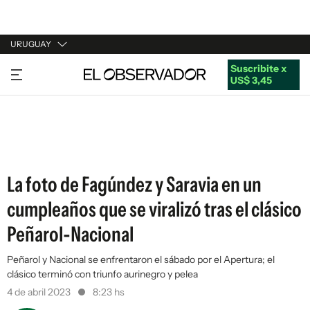
URUGUAY
Suscribite x
URUGUAY
US$ 3,45
ARGENTINA
ESPAÑA
ESTADOS UNIDOS
La foto de Fagúndez y Saravia en un
cumpleaños que se viralizó tras el clásico
Peñarol-Nacional
Peñarol y Nacional se enfrentaron el sábado por el Apertura; el
clásico terminó con triunfo aurinegro y pelea
4 de abril 2023
8:23 hs