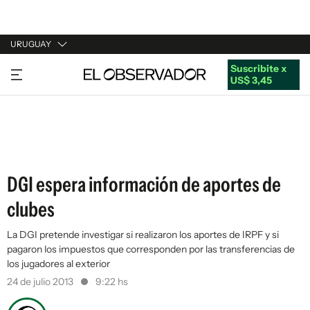
URUGUAY
Suscribite x
URUGUAY
US$ 3,45
ARGENTINA
ESPAÑA
ESTADOS UNIDOS
DGI espera información de aportes de
clubes
La DGI pretende investigar si realizaron los aportes de IRPF y si
pagaron los impuestos que corresponden por las transferencias de
los jugadores al exterior
24 de julio 2013
9:22 hs