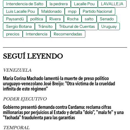
Intendencia de Salto
la pedrera
Lacalle Pou
LAVALLEJA
Luis Lacalle Pou
Maldonado
mpp
Partido Nacional
Paysandú
política
Rivera
Rocha
salto
Senado
Sergio Botana
Tránsito
Tribunal de Cuentas
Uruguay
precios
Intendencia
Recomendadas
SEGUÍ LEYENDO
VENEZUELA
María Corina Machado lamentó la muerte de preso político
uruguayo-venezolano José Breijo: "Otra víctima de la crueldad
infinita de este régimen"
PODER EJECUTIVO
Gobierno presentó demanda contra Cardama: reclama cifras
millonarias por perjuicios al Estado y detalla "dolo", "mala fe" y una
"fachada" fraudulenta para las garantías
TEMPORAL