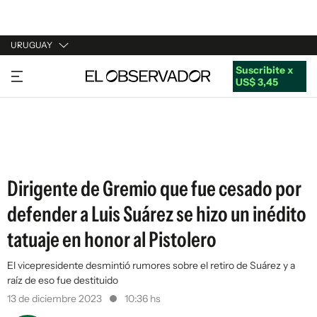
URUGUAY
Suscribite x
URUGUAY
US$ 3,45
ARGENTINA
ESPAÑA
ESTADOS UNIDOS
Dirigente de Gremio que fue cesado por
defender a Luis Suárez se hizo un inédito
tatuaje en honor al Pistolero
El vicepresidente desmintió rumores sobre el retiro de Suárez y a
raíz de eso fue destituido
13 de diciembre 2023
10:36 hs