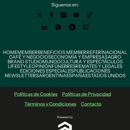
Siguenos en:
HOME
MEMBER
BENEFICIOS MEMBER
REFERÍ
NACIONAL
CAFÉ Y NEGOCIOS
ECONOMÍA Y EMPRESAS
AGRO
BRAND STUDIO
MUNDO
CULTURA Y ESPECTÁCULOS
LIFESTYLE
OPINIÓN
FÚNEBRES
REMATES Y LEGALES
EDICIONES ESPECIALES
PUBLICACIONES
NEWSLETTERS
ARGENTINA
ESPAÑA
ESTADOS UNIDOS
Políticas de Cookies
Políticas de Privacidad
Términos y Condiciones
Contacto