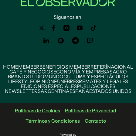
Siguenos en:
HOME
MEMBER
BENEFICIOS MEMBER
REFERÍ
NACIONAL
CAFÉ Y NEGOCIOS
ECONOMÍA Y EMPRESAS
AGRO
BRAND STUDIO
MUNDO
CULTURA Y ESPECTÁCULOS
LIFESTYLE
OPINIÓN
FÚNEBRES
REMATES Y LEGALES
EDICIONES ESPECIALES
PUBLICACIONES
NEWSLETTERS
ARGENTINA
ESPAÑA
ESTADOS UNIDOS
Políticas de Cookies
Políticas de Privacidad
Términos y Condiciones
Contacto